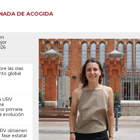
NADA DE ACOGIDA
en
jor
026
re las olas
nto global
la URV
na
por primera
la evolución
URV obtienen
 fase estatal