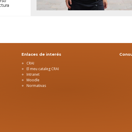
rso
ctura
Enlaces de interés
Consu
CRAI
El meu cataleg CRAI
Intranet
Moodle
Normativas