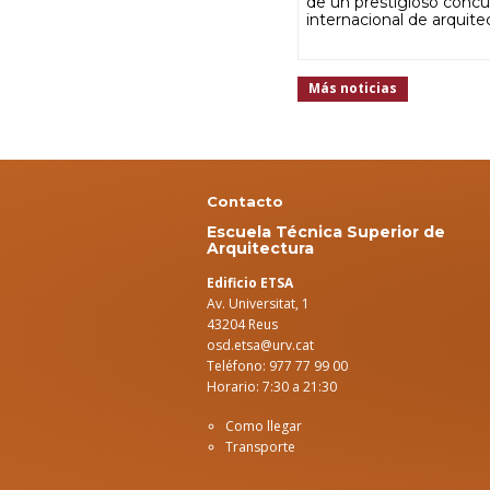
de un prestigioso concu
internacional de arquite
Más noticias
Contacto
Escuela Técnica Superior de
Arquitectura
Edificio ETSA
Av. Universitat, 1
43204 Reus
osd.etsa@urv.cat
Teléfono: 977 77 99 00
Horario: 7:30 a 21:30
Como llegar
Transporte